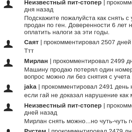
Неизвестный пит-стопер
|
прокомм
дня назад
Подскажите пожалуйста как снять с 
продан по ген. Доверенности 6 лет 
оплатить налоги за эти годы.
Саят
|
прокомментировал 2507 дней
Ттт
Мирлан
|
прокомментировал 2499 д
Машину продаю потерял один номер,
вопрос можно ли без снятия с учета
jaka
|
прокомментировал 2491 день 
если гай не доказал нарушение как
Неизвестный пит-стопер
|
прокомм
дней назад
Мирлан снять можно...но чуть-чуть 
Рустем
|
прокомментировал 2479 дн