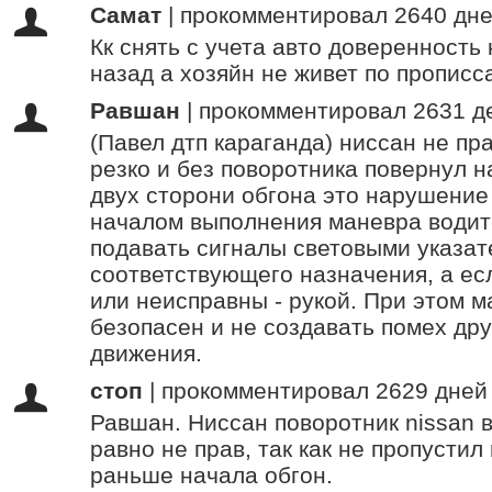
Самат
|
прокомментировал 2640 дне
Кк снять с учета авто доверенность 
назад а хозяйн не живет по прописса
Равшан
|
прокомментировал 2631 д
(Павел дтп караганда) ниссан не пра
резко и без поворотника повернул н
двух сторони обгона это нарушение
началом выполнения маневра водит
подавать сигналы световыми указа
соответствующего назначения, а ес
или неисправны - рукой. При этом 
безопасен и не создавать помех др
движения.
стоп
|
прокомментировал 2629 дней
Равшан. Ниссан поворотник nissan в
равно не прав, так как не пропустил
раньше начала обгон.