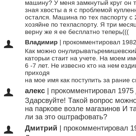
машину? У меня замкнутый круг он т
зная хвосты а я с проблемой куплен
остался. Машина по тех паспорту с 
хозяйне по техпаспорту. Я три меся
верну же я ее бесплатно теперь(((
Владимир
|
прокомментировал 1982
Как можно онулирыватьремишевский
каторыи стаит на учете. На моем им
6 -7 лет. Не извесно кто на нем езд
приходя
на мое имя как поступить за рание 
алекс
|
прокомментировал 1975 
Здарсвуйте! Такой вопрос можн
на паркове возле магазинов И т
ли за это оштрафовать?
Дмитрий
|
прокомментировал 1