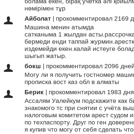
болама екен, бірақ учетка әлі қойыл
нөмірімен тұр
Айболат
|
прокомментировал 2169 д
Машина менин атымда
сатканыма 1 жылдан асты.рассрочк
бермеди енди таппай журмин.арест
издемейди екен.калай истеуге бол
шыгып жатыр.
бокш
|
прокомментировал 2096 дней
Могу ли я получить гостномер маши
прописка вост каз обл в алматы
Берик
|
прокомментировал 1983 дня
Ассалям Уалейкум подскажите как бы
знакомого тс при снятии с учёта вы
налоговым комитетом арест судом 
по техпаспорту. Друг по ген довере
я купив что могу от себя сделать ч