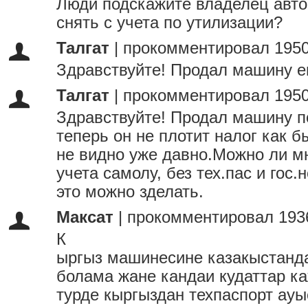
Люди подскажите владелец авто
снять с учета по утилизации?
Талгат
|
прокомментировал 1950
Здравствуйте! Продал машину 
Талгат
|
прокомментировал 1950
Здравствуйте! Продал машину п
теперь он не плотит налог как 
не видно уже давно.Можно ли мн
учета самолу, без тех.пас и гос
это можно зделать.
Максат
|
прокомментировал 193
К
ыргыз машинесине казакыстанда
болама жане кандаи кудаттар к
турде кыргыздан техпаспорт ауы