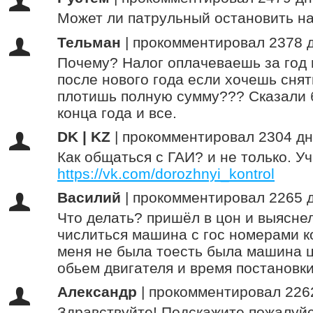
Может ли патрульный остановить на
Тельман
|
прокомментировал 2378 
Почему? Налог оплачеваешь за год 
после нового года если хочешь снят
плотишь полную сумму??? Сказали б
конца года и все.
DK | KZ
|
прокомментировал 2304 дн
Как общаться с ГАИ? и не только. У
https://vk.com/dorozhnyi_kontrol
Василий
|
прокомментировал 2265 
Что делать? пришёл в цон и выясне
числиться машина с гос номерами к
меня не была тоесть была машина ц
обьем двигателя и время постановки
Александр
|
прокомментировал 226
Здравствуйте! Подскажите пожалуйс