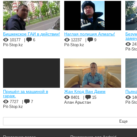
Бишкекское ГАИ в действии!
Наглая полиция Алматы!
Безум
замеч
10177
|
6
12237
|
9
24
Pit-Stop.kz
Pit-Stop.kz
Pit-St
Пришёл за машиной в
Жан Клод Ван Дамм
Пьян
гараж.
8401
|
15
14
7727
|
7
Алан Арыстан
Pit-St
Pit-Stop.kz
Еще