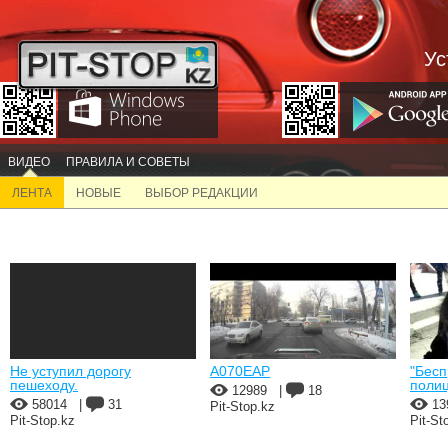
Ус
ВИДЕО
ПРАВИЛА И СОВЕТЫ
ЛЕНТА
НОВЫЕ
ВЫБОР РЕДАКЦИИ
Не уступил дорогу
A070EAP
"Бесп
пешеходу.
полиц
12989
|
18
58014
|
31
13
Pit-Stop.kz
Pit-Stop.kz
Pit-St