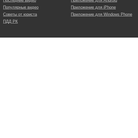
Последние видео
Приложение для Android
Популярные видео
Приложение для iPhone
Советы от юриста
Приложение для Windows Phone
ПДД РК