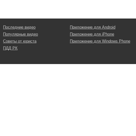
Последние видео
Приложение для Android
Популярные видео
Приложение для iPhone
Советы от юриста
Приложение для Windows Phone
ПДД РК