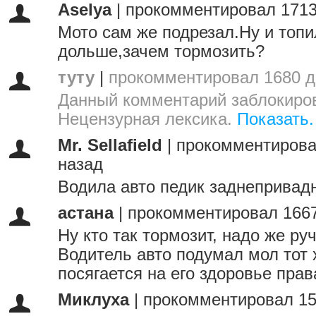
Aselya
|
прокомментировал 1713
Мото сам же подрезал.Ну и топ
дольше,зачем тормозить?
туту
|
прокомментировал 1680 д
Данный комментарий заблокиров
Нецензурная лексика.
Показать.
Mr. Sellafield
|
прокомментирова
назад
Водила авто педик заднепривад
астана
|
прокомментировал 1667
Ну кто так тормозит, надо же ру
Водитель авто подумал мол тот 
посягается на его здоровье пра
Миклуха
|
прокомментировал 15