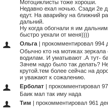
Мотоциклисты тоже хороши.
Недавно ехал ночью. Сзади 2е 
едут. На аварийку на ближний ра
дальний.
Ну когда обогнали я им дальним
быстро уехали от меня))))
Ольга
|
прокомментировал 994 
Обычно кто на мотиках зеркала
водилам. И уматывают .А тут- б
Зачем надо было так делать? Н
крутой.тем более сейчас на доро
и уважают к сожалению.
Ерболат
|
прокомментировал 97
Баик мал так иму нада
Тим
|
прокомментировал 961 де