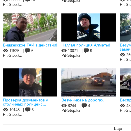
Pit-Stop.kz
Pit-Stop.kz
Pit-St
Бишкекское ГАИ в действии!
Наглая полиция Алматы!
Безум
замеч
11525
|
6
13071
|
9
25
Pit-Stop.kz
Pit-Stop.kz
Pit-St
Проверка документов у
Везунчики на дорогах.
Бесп
столичных полицейс...
8244
|
4
48
10148
|
6
Pit-Stop.kz
Pit-St
Pit-Stop.kz
Еще