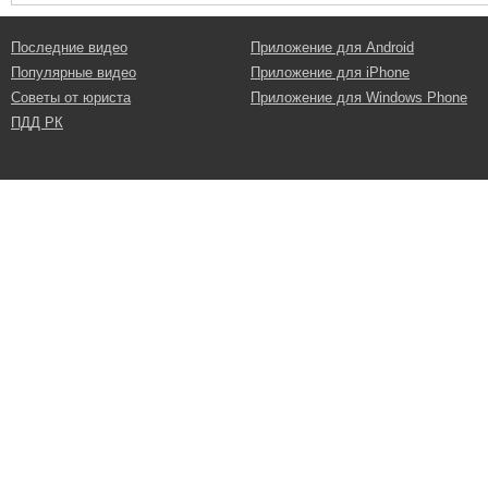
Последние видео
Приложение для Android
Популярные видео
Приложение для iPhone
Советы от юриста
Приложение для Windows Phone
ПДД РК