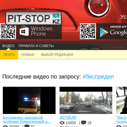
Ус
ВИДЕО
ПРАВИЛА И СОВЕТЫ
ЛЕНТА
НОВЫЕ
ВЫБОР РЕДАКЦИИ
Последние видео по запросу:
#беспредел
Беспредел дорожной
A070EAP
"Бесп
полиции Алматинской о...
полиц
14458
|
18
36099
|
87
15