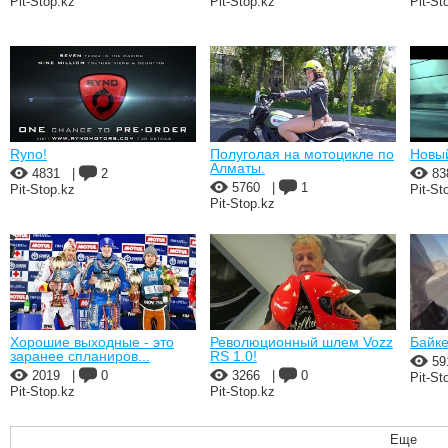
Pit-Stop.kz
Pit-Stop.kz
Pit-St
Ryno!
Полуголая на мотоцикле по
Новый
Алматы.
4831
|
2
83
5760
|
1
Pit-Stop.kz
Pit-St
Pit-Stop.kz
Хорошие выходные - это
Революционный шлем Vozz
Байке
заранее спланиров...
RS 1.0!
59
2019
|
0
3266
|
0
Pit-St
Pit-Stop.kz
Pit-Stop.kz
Еще