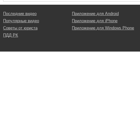
Последние видео
Приложение для Android
Популярные видео
Приложение для iPhone
Советы от юриста
Приложение для Windows Phone
ПДД РК