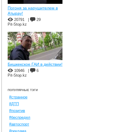
Погоня за нарушителем в
Атырау!
20791
|
29
Pit-Stop.kz
Бишкекское ГАИ в действии!
10946
|
6
Pit-Stop.kz
ПОПУЛЯРНЫЕ ТЭГИ
#странное
#ДТП
#позитив
#беспредел
#автоспорт
#реклама