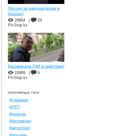
Погоня за нарушителем в
Атырау!
20864
|
29
Pit-Stop.kz
Бишкекское ГАИ в действии!
10989
|
6
Pit-Stop.kz
ПОПУЛЯРНЫЕ ТЭГИ
#странное
#ДТП
#позитив
#беспредел
#автоспорт
#реклама