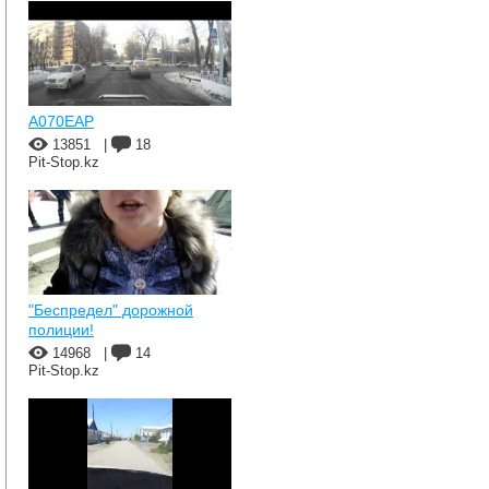
A070EAP
13851
|
18
Pit-Stop.kz
"Беспредел" дорожной
полиции!
14968
|
14
Pit-Stop.kz