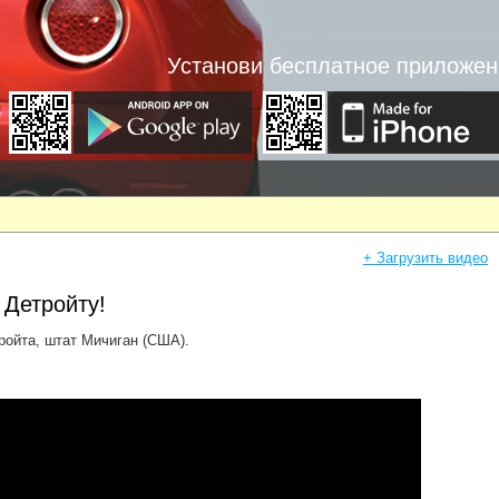
Установи бесплатное приложен
+ Загрузить видео
 Детройту!
ройта, штат Мичиган (США).