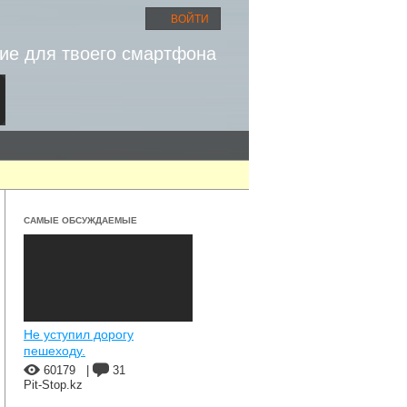
ВОЙТИ
ие для твоего смартфона
САМЫЕ ОБСУЖДАЕМЫЕ
Не уступил дорогу
пешеходу.
60179
|
31
Pit-Stop.kz