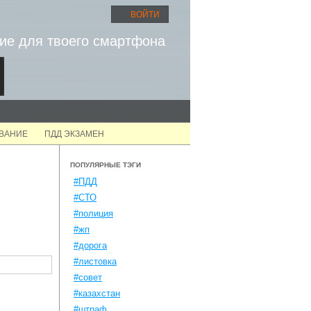
ВОЙТИ
ие для твоего смартфона
ОВАНИЕ
ПДД ЭКЗАМЕН
ПОПУЛЯРНЫЕ ТЭГИ
#ПДД
#СТО
#полиция
#жп
#дорога
#листовка
#совет
#казахстан
#штраф