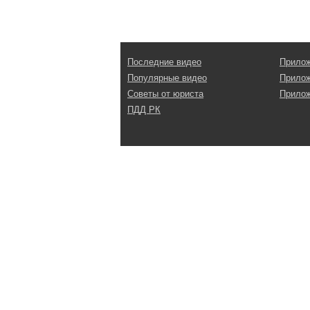
Последние видео
Прилож
Популярные видео
Прилож
Советы от юриста
Прилож
ПДД РК