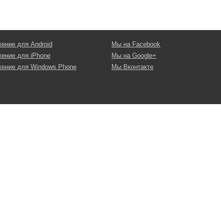
ение для Android
Мы на Facebook
ение для iPhone
Мы на Google+
ение для Windows Phone
Мы Вконтакте