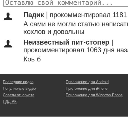
Падик
|
прокомментировал 1181
А сами не могли статью написат
хохлов и довольны
Неизвестный пит-стопер
|
прокомментировал 1063 дня наз
Коь б
Последние видео
Приложение для Android
Популярные видео
Приложение для iPhone
Советы от юриста
Приложение для Windows Phone
ПДД РК