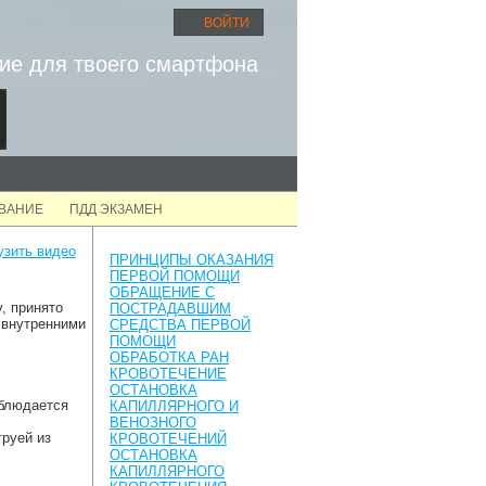
ВОЙТИ
ие для твоего смартфона
ОВАНИЕ
ПДД ЭКЗАМЕН
узить видео
ПРИНЦИПЫ ОКАЗАНИЯ
ПЕРВОЙ ПОМОЩИ
ОБРАЩЕНИЕ С
, принято
ПОСТРАДАВШИМ
 внутренними
СРЕДСТВА ПЕРВОЙ
ПОМОЩИ
ОБРАБОТКА РАН
КРОВОТЕЧЕНИЕ
ОСТАНОВКА
аблюдается
КАПИЛЛЯРНОГО И
ВЕНОЗНОГО
труей из
КРОВОТЕЧЕНИЙ
ОСТАНОВКА
КАПИЛЛЯРНОГО