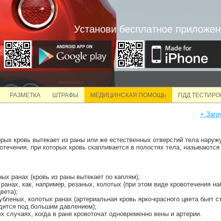
Установи бесплатное приложен
РАЗМЕТКА
ШТРАФЫ
МЕДИЦИНСКАЯ ПОМОЩЬ
ПДД ТЕСТИР
+ Загр
орых кровь вытекает из раны или же естественных отверстий тела наружу
течения, при которых кровь скапливается в полостях тела, называются
ых ранах (кровь из раны вытекает по каплям);
 ранах, как, например, резаных, колотых (при этом виде кровотечения н
вета);
убленых, колотых ранах (артериальная кровь ярко-красного цвета бьет с
одится под большим давлением);
х случаях, когда в ране кровоточат одновременно вены и артерии.