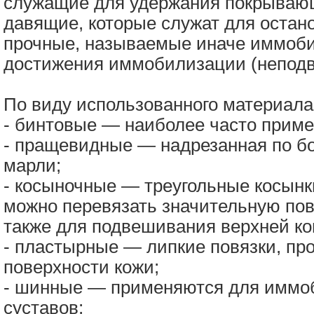
служащие для удержания покрывающ
давящие, которые служат для остано
прочные, называемые иначе иммоб
достижения иммобилизации (неподви
По виду использованного материала 
- бинтовые — наиболее часто прим
- пращевидные — надрезанная по б
марли;
- косыночные — треугольные косынк
можно перевязать значительную пов
также для подвешивания верхней ко
- пластырные — липкие повязки, пр
поверхности кожи;
- шинные — применяются для иммоб
суставов;