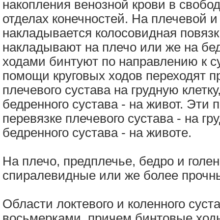
накопления венозной крови в свобо
отделах конечностей. На плечевой 
накладывается колосовидная повяз
накладывают на плечо или же на бе
ходами бинтуют по направлению к су
помощи круговых ходов переходят 
плечевого сустава на грудную клетк
бедренного сустава - на живот. Эти 
перевязке плечевого сустава - на гр
бедренного сустава - на животе.
На плечо, предплечье, бедро и голе
спиралевидные или же более прочн
Области локтевого и коленного сус
восьмерками, причем бинтовые ход