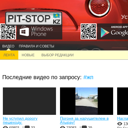
Ус
ВИДЕО
ПРАВИЛА И СОВЕТЫ
ЛЕНТА
НОВЫЕ
ВЫБОР РЕДАКЦИИ
Последние видео по запросу:
#жп
Не уступил дорогу
Погоня за нарушителем в
Нагла
пешеходу.
Атырау!
13
69803
|
33
23083
|
29