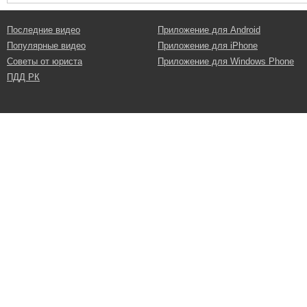
Последние видео
Приложение для Android
Популярные видео
Приложение для iPhone
Советы от юриста
Приложение для Windows Phone
ПДД РК