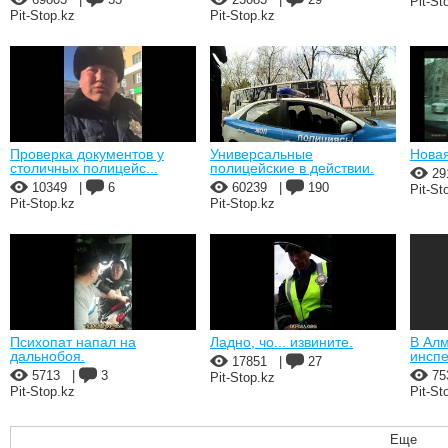
Pit-St
Pit-Stop.kz
Pit-Stop.kz
Проверка документов у
Универсальные
Новая
столичных полицейс...
полицейские в действии.
29
10349
|
6
60239
|
190
Pit-St
Pit-Stop.kz
Pit-Stop.kz
Психопат напал на
Ладно, чо... извините.
В Ал
дальнобоя.
инспе
17851
|
27
5713
|
3
75
Pit-Stop.kz
Pit-Stop.kz
Pit-St
Еще