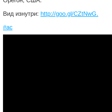
Орегон, США.
Вид изнутри:
http://goo.gl/CZtNwG.
#ас