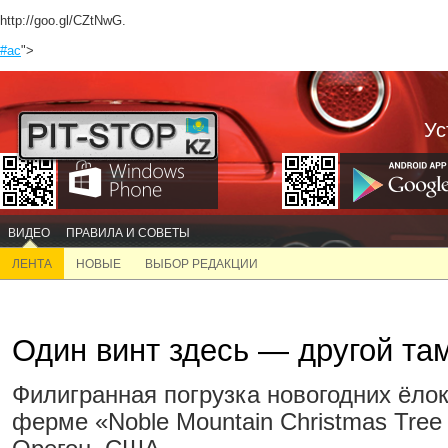
http://goo.gl/CZtNwG.
#ас
">
Ус
ВИДЕО
ПРАВИЛА И СОВЕТЫ
ЛЕНТА
НОВЫЕ
ВЫБОР РЕДАКЦИИ
Один винт здесь — другой там
Филигранная погрузка новогодних ёло
ферме «Noble Mountain Christmas Tree