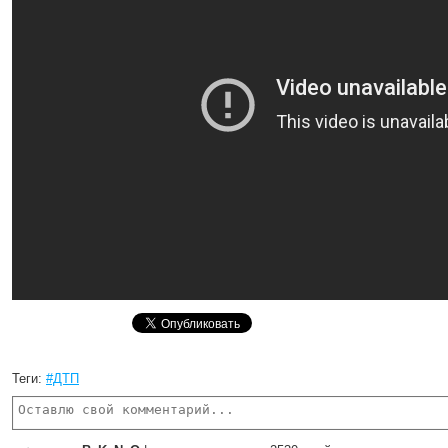
Теги:
#ДТП