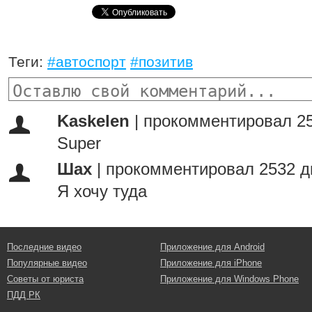
Теги:
#автоспорт
#позитив
Kaskelen
|
прокомментировал 25
Super
Шах
|
прокомментировал 2532 д
Я хочу туда
Последние видео
Приложение для Android
Популярные видео
Приложение для iPhone
Советы от юриста
Приложение для Windows Phone
ПДД РК