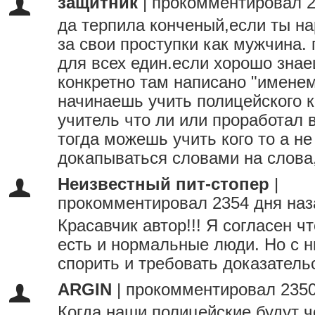
защитник
|
прокомментировал 2
да терпила конченый,если ты на
за свои проступки как мужчина. 
для всех един.если хорошо знае
конкретно там написано "именем
начинаешь учить полицейского к
учитель что ли или проработал в
тогда можешь учить кого то а не
докапываться словами на слова,
Неизвестный пит-стопер
|
прокомментировал 2354 дня наз
Красавчик автор!!! Я согласен ч
есть и нормальные люди. Но с н
спорить и требовать доказатель
ARGIN
|
прокомментировал 2350
Когда наши полицейские будут ч