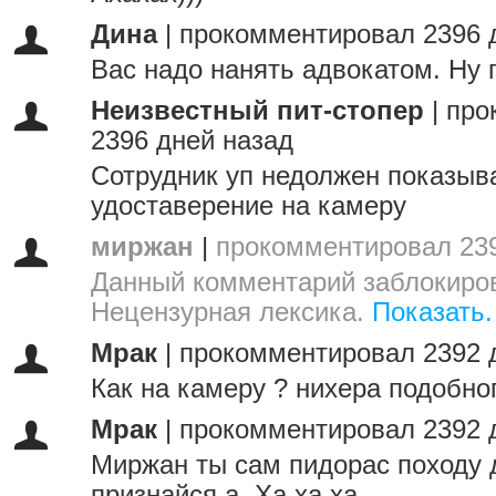
Дина
|
прокомментировал 2396 
Вас надо нанять адвокатом. Ну 
Неизвестный пит-стопер
|
про
2396 дней назад
Сотрудник уп недолжен показыв
удоставерение на камеру
миржан
|
прокомментировал 239
Данный комментарий заблокиров
Нецензурная лексика.
Показать.
Мрак
|
прокомментировал 2392 
Как на камеру ? нихера подобног
Мрак
|
прокомментировал 2392 
Миржан ты сам пидорас походу 
признайся а. Ха ха ха