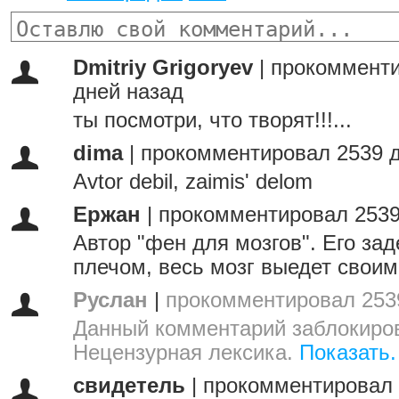
Dmitriy Grigoryev
|
прокомменти
дней назад
ты посмотри, что творят!!!...
dima
|
прокомментировал 2539 д
Avtor debil, zaimis' delom
Ержан
|
прокомментировал 2539
Автор "фен для мозгов". Его за
плечом, весь мозг выедет своим
Руслан
|
прокомментировал 253
Данный комментарий заблокиров
Нецензурная лексика.
Показать.
свидетель
|
прокомментировал 