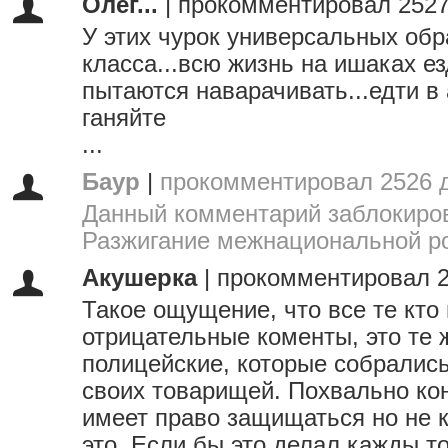
Олег...
|
прокомментировал 2527
У этих чурок универсальных обр
класса...всю жизнь на ишаках е
пытаются наварачивать...едти в
ганяйте
...
Баур
|
прокомментировал 2526 
Данный комментарий заблокиров
Разжигание межнациональной р
Акушерка
|
прокомментировал 2
Такое ощущение, что все те кто
отрицательные коменты, это те
полицейские, которые собралис
своих товарищей. Похвально ко
имеет право защищаться но не 
это. Если бы это делал кажды т