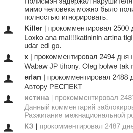
Полисмэн задержал нарушителя 
мимо человека можно было пол
полностью игнорировать.
Killer
|
прокомментировал 2500 
Loxko ana mal!!!katininin artina tigil
udar edi go.
x
|
прокомментировал 2494 дня 
Wabaw JP tihony. Oleg bolwe tak 
erlan
|
прокомментировал 2488 
Автору РЕСПЕКТ
истина
|
прокомментировал 248
Данный комментарий заблокиров
Разжигание межнациональной р
КЗ
|
прокомментировал 2487 дне