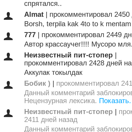
спрятался..
Almat
|
прокомментировал 2450 
Borsh, terpila kak 4to to k mentam 
777
|
прокомментировал 2449 дн
Автор крассаучег!!!! Мусоро мля.
Неизвестный пит-стопер
|
прокомментировал 2428 дней на
Аккулак токылдак
Бобик )
|
прокомментировал 241
Данный комментарий заблокиров
Нецензурная лексика.
Показать.
Неизвестный пит-стопер
|
про
2411 дней назад
Данный комментарий заблокиров