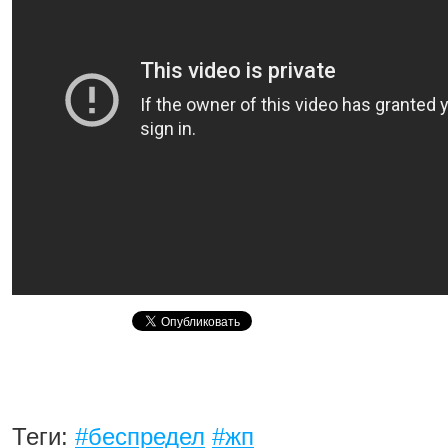
Теги:
#беспредел
#жп