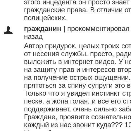
этого инцедента он просто знает
гражданские права. В отличии о
полицейских.
гражданин
|
прокомментировал 
назад
Автор придурок, целых троих со
от несения службы. просто, ради
выложить в интернет видео. У н
на защиту прав и интересов вто
на получение острых ощущении.
прятоться за спину супруги это 
Только что я увидел инстинкт ст
песке, а жопа голая. и все его с
поддерживает, очень сильно за
Граждане, проявите сознательнос
каждый из нас звонит куда??? 102