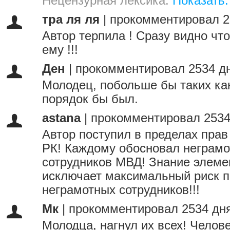
Нецензурная лексика.
Показать.
тра ля ля
|
прокомментировал 2
Автор терпила ! Сразу видно чт
ему !!!
Ден
|
прокомментировал 2534 д
Молодец, побольше бы таких ка
порядок бы был.
astana
|
прокомментировал 2534
Автор поступил в пределах пра
РК! Каждому обосновал неграмо
сотрудников МВД! Знание элеме
исключает максимальный риск 
неграмотных сотрудников!!!
Мк
|
прокомментировал 2534 дн
Молодца, нагнул их всех! Челове