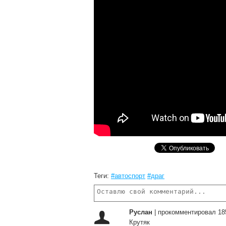
Теги:
#автоспорт
#драг
Руслан
|
прокомментировал 18
Крутяк