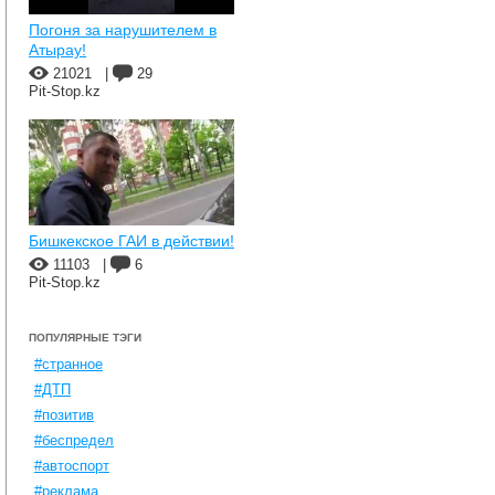
Погоня за нарушителем в
Атырау!
21021
|
29
Pit-Stop.kz
Бишкекское ГАИ в действии!
11103
|
6
Pit-Stop.kz
ПОПУЛЯРНЫЕ ТЭГИ
#странное
#ДТП
#позитив
#беспредел
#автоспорт
#реклама