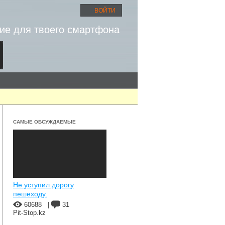
ВОЙТИ
ие для твоего смартфона
САМЫЕ ОБСУЖДАЕМЫЕ
Не уступил дорогу
пешеходу.
60688
|
31
Pit-Stop.kz