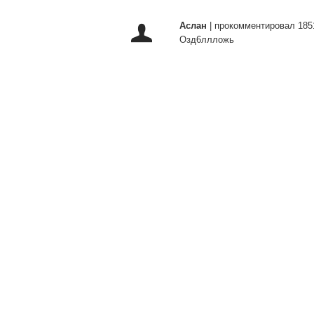
Аслан
|
прокомментировал 185
Озд6ллложь