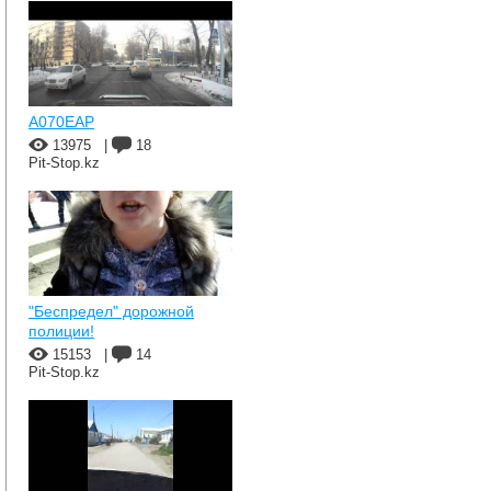
A070EAP
13975
|
18
Pit-Stop.kz
"Беспредел" дорожной
полиции!
15153
|
14
Pit-Stop.kz