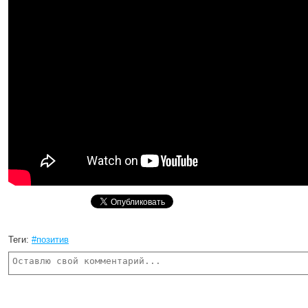
Теги:
#позитив