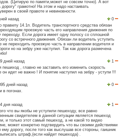
дов. (Цитирую по памяти,может не совсем точно). А вот
 дорогу" грамотно! На этом и надо настаивать
уверен в своей правоте и невиновности.
ней назад
0
о правилу 14.1п. Водитель транспортного средства обязан
ереходящим проезжую часть его направления движения по
переходу. Если дорога имеет одну полосу со сплошной
рогу со встречного движения. Обязан ли водитель уступить
 не переходить проезжую часть в направлении водителя и
ороги но на зебру уже наступил. Так как дорога размечена
ибо!
9 дней назад
1
я пешиход , главно не заставить его изменить скорость
 он идет не важно ! И понятие наступил на зебру - уступи !!!
95 дней назад
0
и в погонах.
4 дня назад
1
ого что вы якобы не уступили пешеходу, все равно
твенным свидетелем в данной ситуации является пешеход
ли, и только этот самый пешеход, а не какой то видео
ине, может конкретно подтвердить что вы своими действиями
 ему дорогу, после того как выслушав все стороны, гаишник
выписать штраф,(если найдет пешехода) .