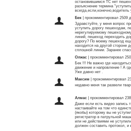
остановившимся ТС нет пешехо
разъяснение термина "уступить
всегда,если,конечно,водитель 
Бек
|
прокомментировал 2509 д
Здравстуйте, у меня вопрос пр
уступить дорогу пешеходам, п
нерегулируемому пешеходному 
линий, пешеход переходить до
дорогу? По моему пешеход еще
находится на другой стороне д
сплошной линии. Заранее спас
Олжас
|
прокомментировал 250
Бек !!! Не важно где находитьс
движение и напровление ! А где
Уже давно нет .
Максим
|
прокомментировал 23
недавно меня так развели твар
Алмас
|
прокомментировал 238
Даже если есть видео запись т
настаивайте на том что единс
(якобы) которому вы не уступи
регистратор в патрульной маш
или не действиями не уступили
должен составить протокол, и 