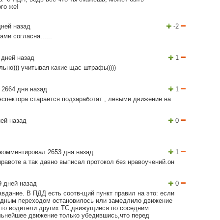
го же!
дней назад
-2
ми согласна......
 дней назад
1
льно))) учитывая какие щас штрафы))))
 2664 дня назад
1
нспектора старается подзаработат , левыми движение на
ей назад
0
комментировал 2653 дня назад
1
равоте а так давно выписал протокол без нравоучений.он
 дней назад
0
вдание. В ПДД есть соотв-щий пункт правил на это: если
дным переходом остановилось или замедлило движение
,то водители других ТС,движущиеся по соседним
льнейшее движение только убедившись,что перед