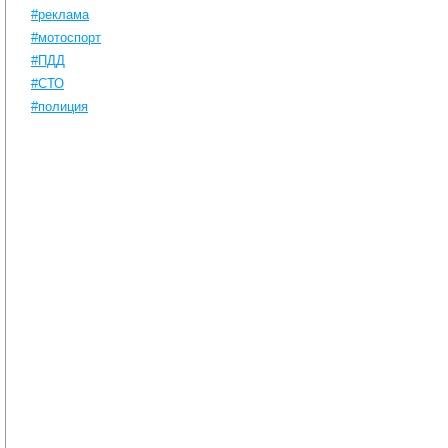
#реклама
#мотоспорт
#ПДД
#СТО
#полиция