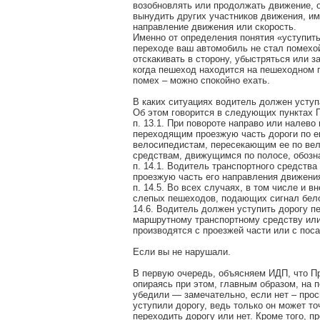
возобновлять или продолжать движение, 
вынудить других участников движения, и
направление движения или скорость.
Именно от определения понятия «уступить
переходе ваш автомобиль не стал помехой
отскакивать в сторону, убыстряться или 
когда пешеход находится на пешеходном п
помех – можно спокойно ехать.
В каких ситуациях водитель должен усту
Об этом говорится в следующих пунктах 
п. 13.1. При повороте направо или налево
переходящим проезжую часть дороги по ег
велосипедистам, пересекающим ее по ве
средствам, движущимся по полосе, обознач
п. 14.1. Водитель транспортного средств
проезжую часть его направления движени
п. 14.5. Во всех случаях, в том числе и 
слепых пешеходов, подающих сигнал бел
14.6. Водитель должен уступить дорогу 
маршрутному транспортному средству или 
производятся с проезжей части или с пос
Если вы не нарушали.
В первую очередь, объясняем ИДП, что П
опираясь при этом, главным образом, на 
убедили — замечательно, если нет – прос
уступили дорогу, ведь только он может т
переходить дорогу или нет. Кроме того, п