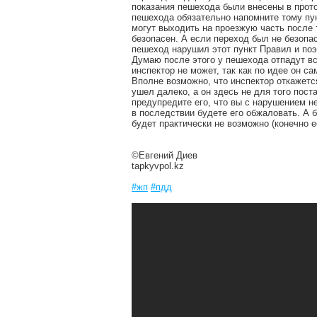
показания пешехода были внесены в прото
пешехода обязательно напомните тому пун
могут выходить на проезжую часть после т
безопасен. А если переход был не безопа
пешеход нарушил этот пункт Правил и поэ
Думаю после этого у пешехода отпадут вс
инспектор не может, так как по идее он 
Вполне возможно, что инспектор откажетс
ушел далеко, а он здесь не для того пост
предупредите его, что вы с нарушением не
в последствии будете его обжаловать. А б
будет практически не возможно (конечно е
©Евгений Диев
tapkyvpol.kz
#жп
#пдд