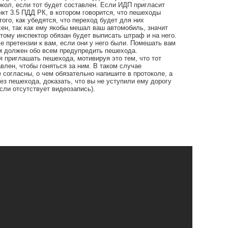
кол, если тот будет составлен. Если ИДП пригласит
кт 3.5 ПДД РК, в котором говорится, что пешеходы
ого, как убедятся, что переход будет для них
сен, так как ему якобы мешал ваш автомобиль, значит
тому инспектор обязан будет выписать штраф и на него.
е претензии к вам, если они у него были. Помешать вам
сам должен обо всем предупредить пешехода.
я приглашать пешехода, мотивируя это тем, что тот
авлен, чтобы гоняться за ним. В таком случае
 согласны, о чем обязательно напишите в протоколе, а
ез пешехода, доказать, что вы не уступили ему дорогу
сли отсутствует видеозапись).