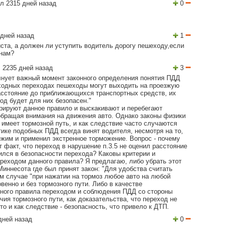
л 2315 дней назад
0
дней назад
1
ста, а должен ли уступить водитель дорогу пешеходу,если
инам?
 2235 дней назад
3
лнует важный момент законного определения понятия ПДД
ходных переходах пешеходы могут выходить на проезжую
расстояние до приближающихся транспортных средств, их
ход будет для них безопасен."
рируют данное правило и выскакивают и перебегают
бращая внимания на движения авто. Однако законы физики
 имеет тормозной путь, и как следствие часто случаются
ике подобных ПДД всегда винят водителя, несмотря на то,
ежим и применил экстренное торможение. Вопрос - почему
т факт, что переход в нарушение п.3.5 не оценил расстояние
ился в безопасности перехода? Каковы критерии и
реходом данного правила? Я предлагаю, либо убрать этот
 Миннесота где был принят закон: "Для удобства считать
ем случае "при нажатии на тормоз любое авто на любой
венно и без тормозного пути. Либо в качестве
ного правила переходом и соблюдения ПДД со стороны
ия тормозного пути, как доказательства, что переход не
то и как следствие - безопасность, что привело к ДТП.
дней назад
0