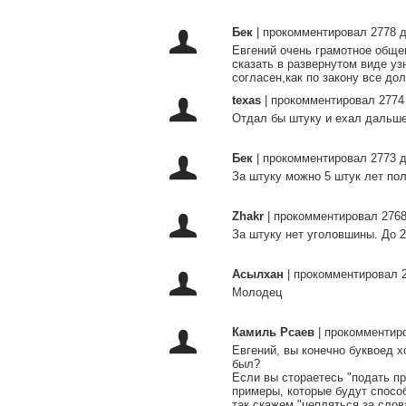
Бек
|
прокомментировал 2778 д
Евгений очень грамотное обще
сказать в развернутом виде уз
согласен,как по закону все д
texas
|
прокомментировал 2774
Отдал бы штуку и ехал дальше
Бек
|
прокомментировал 2773 д
За штуку можно 5 штук лет пол
Zhakr
|
прокомментировал 2768
За штуку нет уголовшины. До 20
Асылхан
|
прокомментировал 2
Молодец
Камиль Рсаев
|
прокомментиро
Евгений, вы конечно буквоед х
был?
Если вы стораетесь "подать п
примеры, которые будут способ
так скажем "цепляться за слов