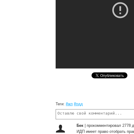
Теги:
#жп
#пдд
Бек
|
прокомментировал 2778 д
ИДП имеет право отобрать пра