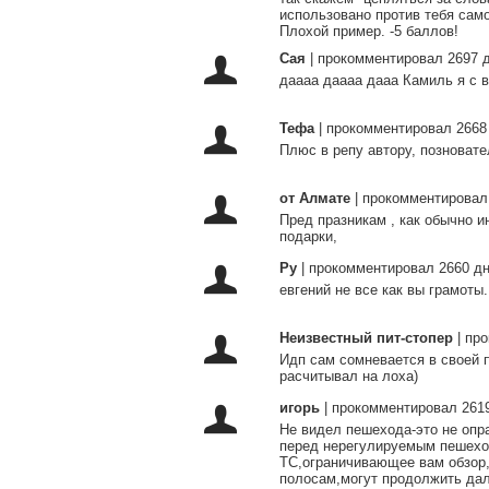
использовано против тебя само
Плохой пример. -5 баллов!
Сая
|
прокомментировал 2697 
даааа даааа дааа Камиль я с ва
Тефа
|
прокомментировал 2668
Плюс в репу автору, позновате
от Алмате
|
прокомментировал
Пред празникам , как обычно и
подарки,
Ру
|
прокомментировал 2660 дн
евгений не все как вы грамоты.
Неизвестный пит-стопер
|
про
Идп сам сомневается в своей п
расчитывал на лоха)
игорь
|
прокомментировал 2619
Не видел пешехода-это не опра
перед нерегулируемым пешехо
ТС,ограничивающее вам обзор
полосам,могут продолжить да