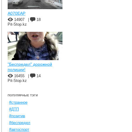
A070EAP
14907
|
18
Pit-Stop.kz
"Беспредел" дорожной
полиции!
16455
|
14
Pit-Stop.kz
ПОПУЛЯРНЫЕ ТЭГИ
#странное
#ДТП
#позитив
#беспредел
#автоспорт