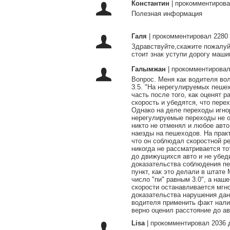
Константин
|
прокомментирова
Полезная информация
Галя
|
прокомментировал 2280 
Здравствуйте,скажите пожалуй
стоит знак уступи дорогу маш
Галымжан
|
прокомментировал
Вопрос. Меня как водителя во
3.5. "На нерегулируемых пеше
часть после того, как оценят 
скорость и убедятся, что пере
Однако на деле переходы игно
нерегулируемые переходы не о
никто не отменял и любое авто
наезды на пешеходов. На практ
что он соблюдал скоростной р
никогда не рассматривается то
до движущихся авто и не убед
доказательства соблюдения пе
пункт, как это делали в штате
число "пи" равным 3.0", а наш
скорости останавливается мгно
доказательства нарушения дан
водителя применить факт налич
верно оценил расстояние до ав
Lisa
|
прокомментировал 2036 