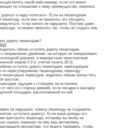
осуществлять какой-либо маневр, если это может
меющих по отношению к нему преимущество, изменить
 дорогу» и надо «плясать». Если на пешеходном
 пешеходу, если ему не пришлось его обходить,
замедляться, то вы ничего не нарушили. Поэтому даже
ереходе, но можно проехать так, чтобы не создать ему
пать дорогу пешеходам?
ПДД:
 водитель обязан уступить дорогу пешеходам,
о направлению движения, на которую он поворачивает,
лосипедной дорожке, и маршрутным транспортным
енной знаком 5.9 (с учетом пункта 18.2);
а обязан уступить дорогу пешеходам, переходящим
я по нерегулируемому пешеходному переходу;
вне пешеходных переходов, водитель обязан пропустить
ой тростью;
пешеходам, идущим к стоящему на остановке
от него (со стороны дверей), если посадка и высадка
адочной площадки, расположенной на ней.
равил не нарушали, помеху пешеходу не создавали,
понятие «уступить дорогу». Если ваши доводы его
им пригласить пешехода, которому вы якобы не
очно сказать помешал ли ему ваш автомобиль
редупредите инспектора, что будете требовать, чтобы