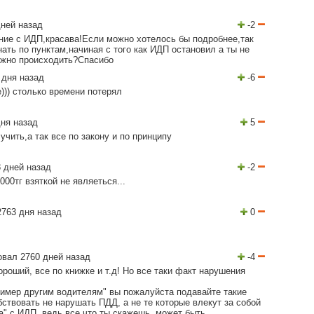
ней назад
-2
ние с ИДП,красава!Если можно хотелось бы подробнее,так
нать по пунктам,начиная с того как ИДП остановил а ты не
олжно происходить?Спасибо
 дня назад
-6
))) столько времени потерял
ня назад
5
учить,а так все по закону и по принципу
 дней назад
-2
00тг взяткой не являеться...
763 дня назад
0
вал 2760 дней назад
-4
ороший, все по книжке и т.д! Но все таки факт нарушения
ример другим водителям" вы пожалуйста подавайте такие
ствовать не нарушать ПДД, а не те которые влекут за собой
а" с ИДП, ведь все что ты скажешь, может быть