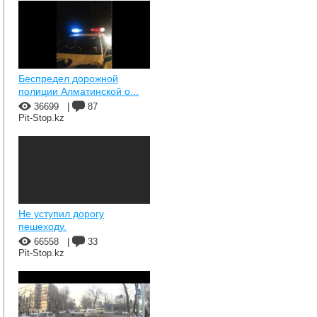
Беспредел дорожной
полиции Алматинской о...
36699
|
87
Pit-Stop.kz
Не уступил дорогу
пешеходу.
66558
|
33
Pit-Stop.kz