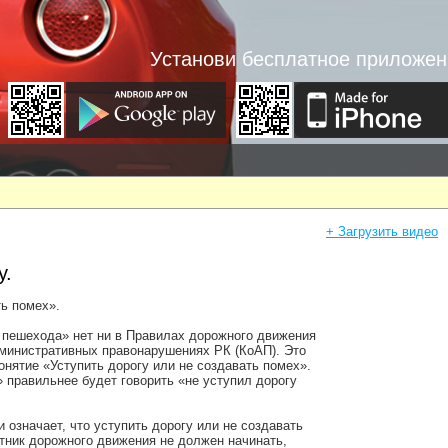
Установи бесплатное приложен
+ Загрузить видео
у.
ть помех».
л пешехода» нет ни в Правилах дорожного движения
дминистративных правонарушениях РК (КоАП). Это
онятие «Уступить дорогу или не создавать помех».
 правильнее будет говорить «не уступил дорогу
 означает, что уступить дорогу или не создавать
тник дорожного движения не должен начинать,