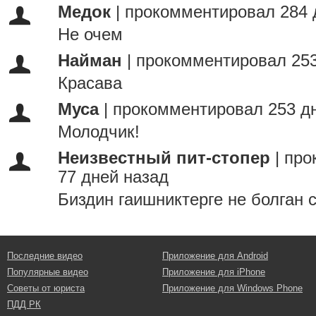
Медок
|
прокомментировал 284 
Не очем
Найман
|
прокомментировал 253
Красава
Муса
|
прокомментировал 253 д
Молодчик!
Неизвестный пит-стопер
|
про
77 дней назад
Биздин гаишниктерге не болган 
Последние видео
Приложение для Android
Популярные видео
Приложение для iPhone
Советы от юриста
Приложение для Windows Phone
ПДД РК