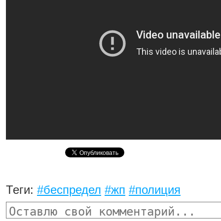
Теги:
#беспредел
#жп
#полиция