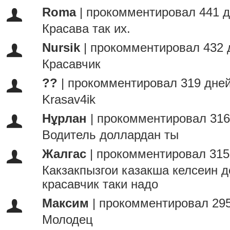
Roma
|
прокомментировал 441 д
Красава так их.
Nursik
|
прокомментировал 432 
Красавчик
??
|
прокомментировал 319 дней
Krasav4ik
Нұрлан
|
прокомментировал 316
Водитель доллардан ты
Жалгас
|
прокомментировал 315
Какзакпызгои казакша келсеин 
красавчик таки надо
Максим
|
прокомментировал 295
Молодец