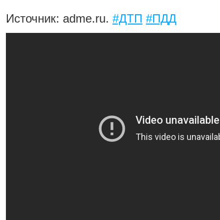
Источник: adme.ru.
#ДТП
#ПДД