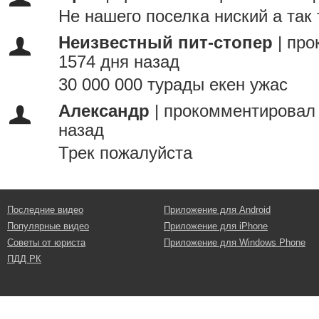
Не нашего поселка ниский а так 
Неизвестный пит-стопер
|
про
1574 дня назад
30 000 000 турады екен ужас
Александр
|
прокомментировал 
назад
Трек пожалуйста
Последние видео
Приложение для Android
Популярные видео
Приложение для iPhone
Советы от юриста
Приложение для Windows Phone
ПДД РК