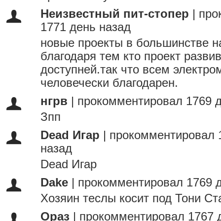
Неизвестный пит-стопер
|
про
1771 день назад
новые проекты в большинстве на
благодаря тем кто проект разви
доступней.так что всем электр
человечески благодарен.
нгрв
|
прокомментировал 1769 д
Зпп
Dead Игар
|
прокомментировал 
назад
Dead Игар
Dake
|
прокомментировал 1769 д
Хозяин теслы косит под Тони Ст
Ораз
|
прокомментировал 1767 