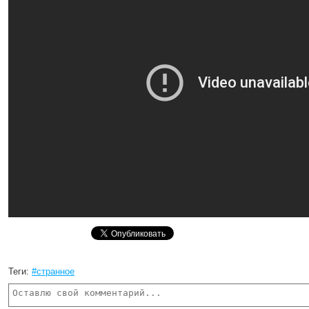
Теги:
#странное