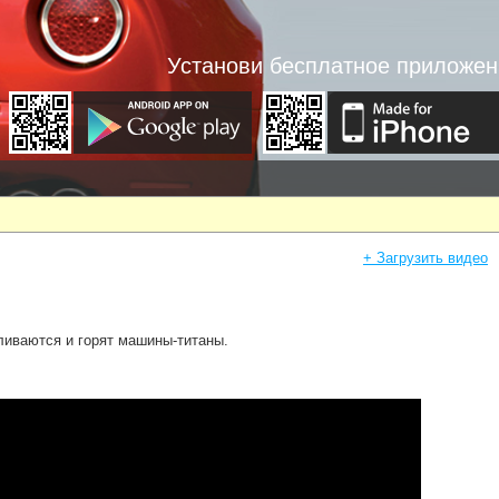
Установи бесплатное приложен
+ Загрузить видео
ливаются и горят машины-титаны.