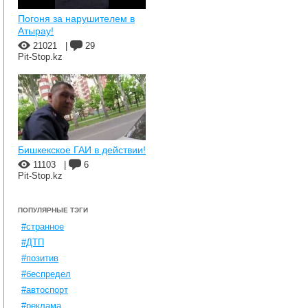
Погоня за нарушителем в
Атырау!
21021
|
29
Pit-Stop.kz
Бишкекское ГАИ в действии!
11103
|
6
Pit-Stop.kz
ПОПУЛЯРНЫЕ ТЭГИ
#странное
#ДТП
#позитив
#беспредел
#автоспорт
#реклама