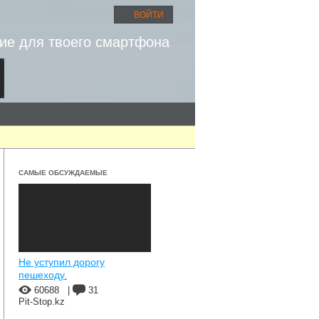
ВОЙТИ
ие для твоего смартфона
САМЫЕ ОБСУЖДАЕМЫЕ
Не уступил дорогу
пешеходу.
60688
|
31
Pit-Stop.kz