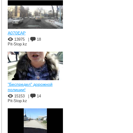
A070EAP
13975
|
18
Pit-Stop.kz
"Беспредел" дорожной
полиции!
15153
|
14
Pit-Stop.kz