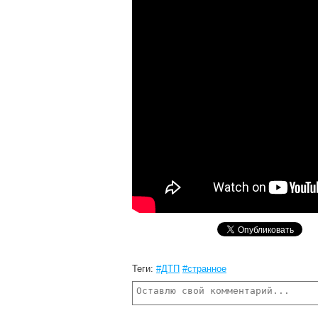
Теги:
#ДТП
#странное