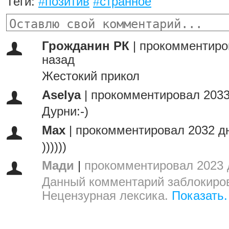
Теги:
#позитив
#странное
Грожданин РК
|
прокомментиро
назад
Жестокий прикол
Aselya
|
прокомментировал 2033
Дурни:-)
Max
|
прокомментировал 2032 д
))))))
Мади
|
прокомментировал 2023 
Данный комментарий заблокиров
Нецензурная лексика.
Показать.