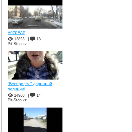
A070EAP
13853
|
18
Pit-Stop.kz
"Беспредел" дорожной
полиции!
14968
|
14
Pit-Stop.kz