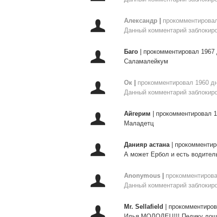
Александр
|
прокомментировал
Данный комментарий заблокиро
Баго
|
прокомментировал 1967 
Саламалейкум
Ок
|
прокомментировал 1960 д
Данный комментарий заблокиро
Айгерим
|
прокомментировал 1
Маладетц
Данияр астана
|
прокомментир
А может Ербол и есть водител
Anonymous
|
прокомментирова
Данный комментарий заблокиро
Mr. Sellafield
|
прокомментиров
Илья МОЛОДЕЦ!!! Педику лоша