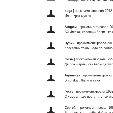
baga
|
прокомментировал 2012 
Илья брат мужик
Андрей
|
прокомментировал 20
Ай Илюха, хорош)))) Забить ка
Нурик
|
прокомментировал 201
Красавчик таких надо по полно
гость
|
прокомментировал 1995
Да оба шарлы, как бабы дерутс
Адильхан
|
прокомментировал 
Shto skaju Ilia krassava
Гость
|
прокомментировал 1992
С хамом надо поступать так ж
Сергей
|
прокомментировал 199
Всем так же делайте бейте за 