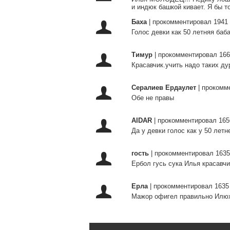
и индюк башкой кивает. Я бы т
Баха
|
прокомментировал 1941 
Голос девки как 50 летняя баб
Тимур
|
прокомментировал 166
Красавчик.учить надо таких ду
Сералиев Ердаулет
|
прокомме
Обе не правы
AIDAR
|
прокомментировал 165
Да у девки голос как у 50 летн
гость
|
прокомментировал 1635
Ербол гусь сука Илья красавчи
Ерла
|
прокомментировал 1635
Мажор офигел правильно Илюх