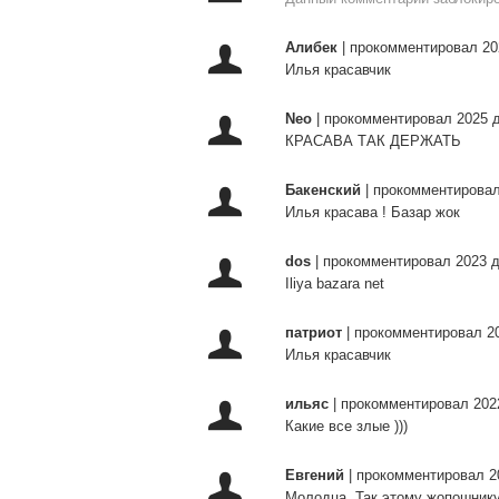
Алибек
|
прокомментировал 20
Илья красавчик
Neo
|
прокомментировал 2025 
КРАСАВА ТАК ДЕРЖАТЬ
Бакенский
|
прокомментировал
Илья красава ! Базар жок
dos
|
прокомментировал 2023 д
Iliya bazara net
патриот
|
прокомментировал 20
Илья красавчик
ильяс
|
прокомментировал 202
Какие все злые )))
Евгений
|
прокомментировал 2
Молодца. Так этому жопошнику.