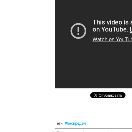
Теги:
#беспредел