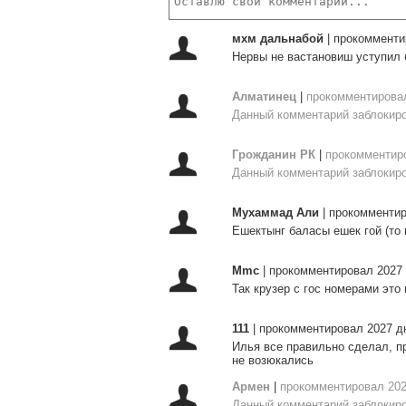
мхм дальнабой
|
прокомменти
Нервы не вастановиш уступил б
Алматинец
|
прокомментировал
Данный комментарий заблокиро
Грожданин РК
|
прокомментиро
Данный комментарий заблокиро
Мухаммад Али
|
прокомментир
Ешектынг баласы ешек гой (то 
Mmc
|
прокомментировал 2027 
Так крузер с гос номерами это
111
|
прокомментировал 2027 д
Илья все правильно сделал, пр
не возюкались
Армен
|
прокомментировал 202
Данный комментарий заблокиро