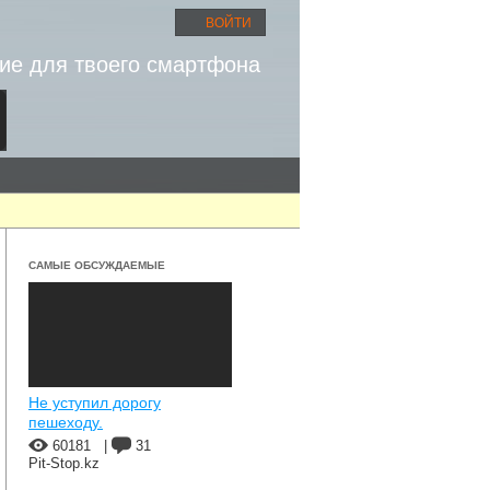
ВОЙТИ
ие для твоего смартфона
САМЫЕ ОБСУЖДАЕМЫЕ
Не уступил дорогу
пешеходу.
60181
|
31
Pit-Stop.kz