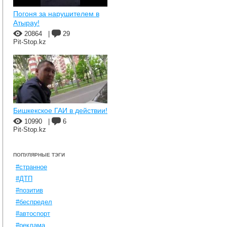
Погоня за нарушителем в
Атырау!
20864
|
29
Pit-Stop.kz
Бишкекское ГАИ в действии!
10990
|
6
Pit-Stop.kz
ПОПУЛЯРНЫЕ ТЭГИ
#странное
#ДТП
#позитив
#беспредел
#автоспорт
#реклама