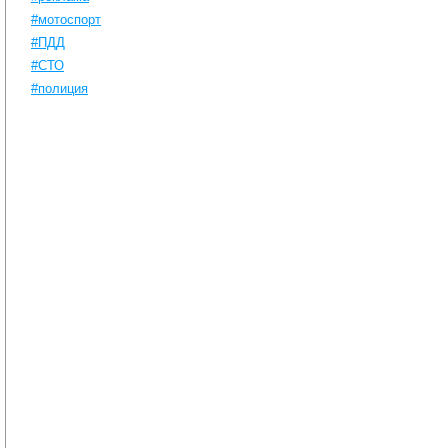
#мотоспорт
#ПДД
#СТО
#полиция