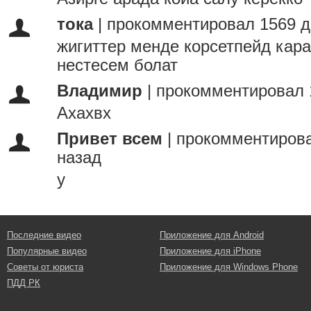
тока
|
прокомментировал 1569 д
жигиттер менде корсетпейд кар
нестесем болат
Владимир
|
прокомментировал 
Ахахвх
Привет всем
|
прокомментирова
назад
у
Последние видео
Приложение для Android
Популярные видео
Приложение для iPhone
Советы от юриста
Приложение для Windows Phone
ПДД РК