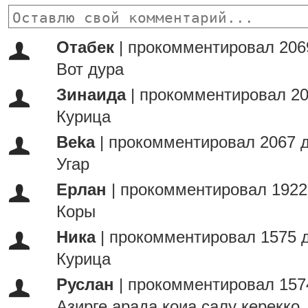
Отабек
|
прокомментировал 206
Вот дура
Зинаида
|
прокомментировал 20
Курица
Beka
|
прокомментировал 2067 д
Угар
Ерлан
|
прокомментировал 1922
Коры
Ника
|
прокомментировал 1575 
Курица
Руслан
|
прокомментировал 157
Азирге арада коиа салу керекко