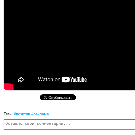
Теги:
#позитив
#реклама