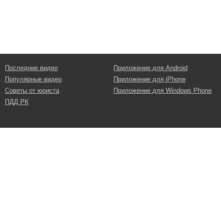
Последние видео
Приложение для Android
Популярные видео
Приложение для iPhone
Советы от юриста
Приложение для Windows Phone
ПДД РК