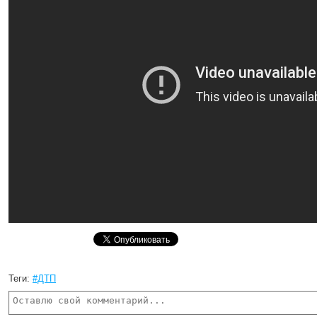
Теги:
#ДТП