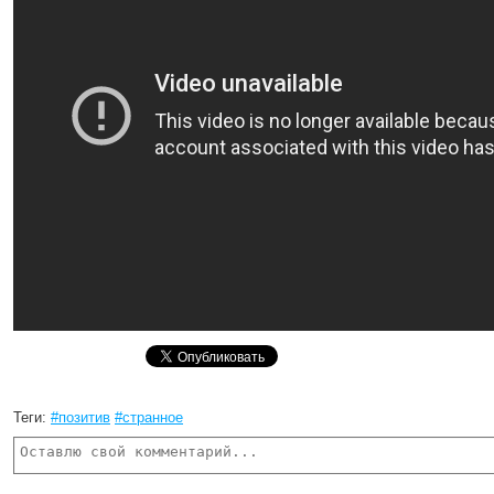
Теги:
#позитив
#странное