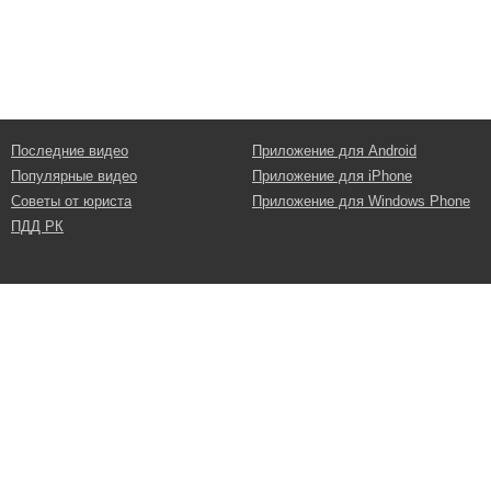
Последние видео
Приложение для Android
Популярные видео
Приложение для iPhone
Советы от юриста
Приложение для Windows Phone
ПДД РК