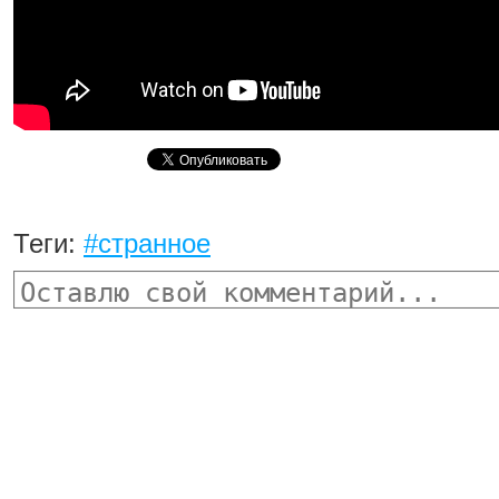
Теги:
#странное