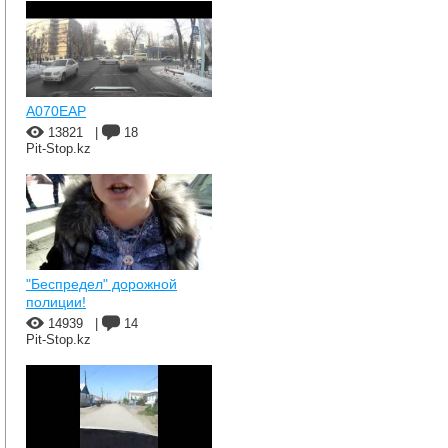
A070EAP
13821
|
18
Pit-Stop.kz
"Беспредел" дорожной
полиции!
14939
|
14
Pit-Stop.kz