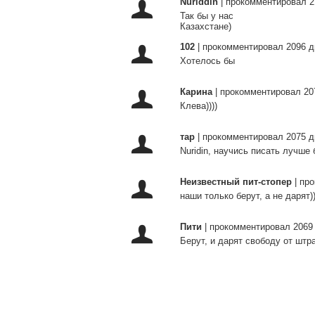
Nuriddin
|
прокомментировал 2
Так бы у нас
Казахстане)
102
|
прокомментировал 2096 д
Хотелось бы
Карина
|
прокомментировал 20
Клева))))
тар
|
прокомментировал 2075 д
Nuridin, научись писать лучше 
Неизвестный пит-стопер
|
про
наши только берут, а не дарят))
Пити
|
прокомментировал 2069
Берут, и дарят свободу от штра