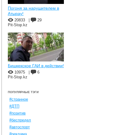
Погоня за нарушителем в
Атырау!
20833
|
29
Pit-Stop.kz
Бишкекское ГАИ в действии!
10975
|
6
Pit-Stop.kz
ПОПУЛЯРНЫЕ ТЭГИ
#странное
#ДТП
#позитив
#беспредел
#автоспорт
#реклама