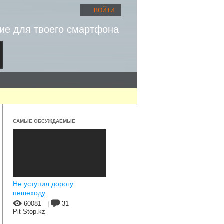
ВОЙТИ
ие для твоего смартфона
САМЫЕ ОБСУЖДАЕМЫЕ
Не уступил дорогу
пешеходу.
60081
|
31
Pit-Stop.kz