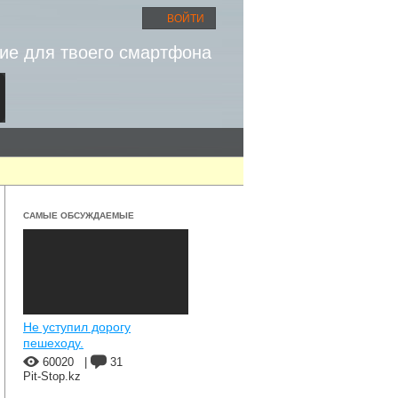
ВОЙТИ
ие для твоего смартфона
САМЫЕ ОБСУЖДАЕМЫЕ
Не уступил дорогу
пешеходу.
60020
|
31
Pit-Stop.kz