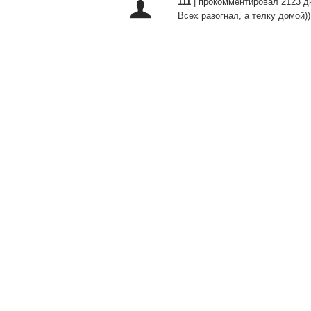
111
|
прокомментировал 2123 д
Всех разогнал, а телку домой))