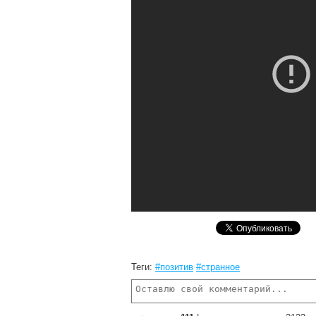
Теги:
#позитив
#странное