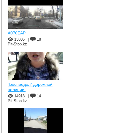
A070EAP
13805
|
18
Pit-Stop.kz
"Беспредел" дорожной
полиции!
14918
|
14
Pit-Stop.kz