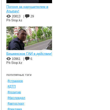
Погоня за нарушителем в
Атырау!
20813
|
29
Pit-Stop.kz
Бишкекское ГАИ в действии!
10961
|
6
Pit-Stop.kz
ПОПУЛЯРНЫЕ ТЭГИ
#странное
#ДТП
#позитив
#беспредел
#автоспорт
#реклама