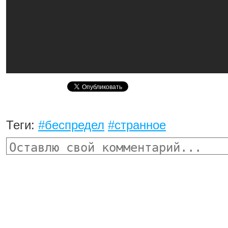
Теги:
#беспредел
#странное