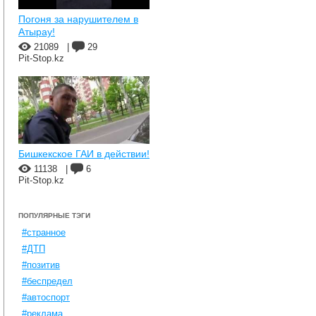
Погоня за нарушителем в
Атырау!
21089
|
29
Pit-Stop.kz
Бишкекское ГАИ в действии!
11138
|
6
Pit-Stop.kz
ПОПУЛЯРНЫЕ ТЭГИ
#странное
#ДТП
#позитив
#беспредел
#автоспорт
#реклама