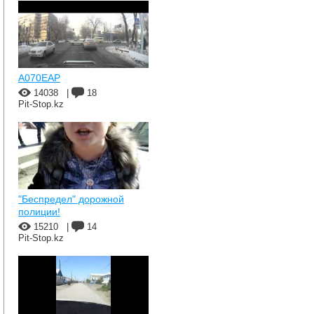
A070EAP
14038
|
18
Pit-Stop.kz
"Беспредел" дорожной
полиции!
15210
|
14
Pit-Stop.kz