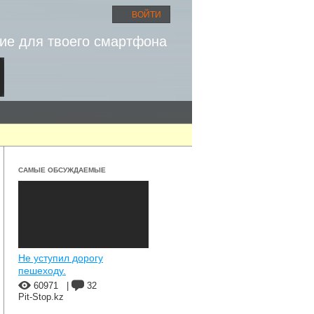
ВОЙТИ
ие для твоего смартфона
САМЫЕ ОБСУЖДАЕМЫЕ
Не уступил дорогу
пешеходу.
60971
|
32
Pit-Stop.kz