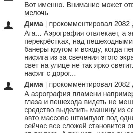
Вот именно. Внимание может от
мелочь
Дима
|
прокомментировал 2082 
Ага... Аэрография отвлекает, а 
перекрёстках, над пешеходными
банеры кругом и всюду, когда п
нифига из за свечения этого экр
свет на улице не так ярко светит
нафиг с дорог...
Дима
|
прокомментировал 2082 
А аэрография пламени например
глаза и пешехода видеть не меш
средство выделить машину из се
авто массово штампуют под одн
сейчас все сложей становится о