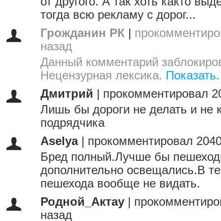
от другого. А так хоть както выд
тогда всю рекламу с дорог...
Грожданин РК
|
прокомментиро
назад
Данный комментарий заблокиров
Нецензурная лексика.
Показать.
Дмитрий
|
прокомментировал 2
Лишь бы дороги не делать и не 
подрядчика
Aselya
|
прокомментировал 2040
Бред полный.Лучше бы пешеход
дополнительно освещались.В те
пешехода вообще не видать.
Родной_Актау
|
прокомментиро
назад