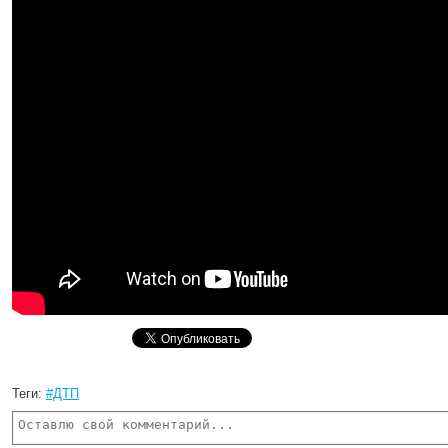
Теги:
#ДТП