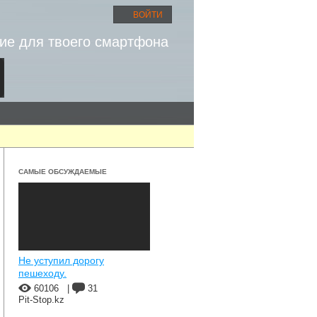
ВОЙТИ
ие для твоего смартфона
САМЫЕ ОБСУЖДАЕМЫЕ
Не уступил дорогу
пешеходу.
60106
|
31
Pit-Stop.kz