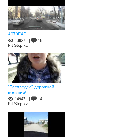
A070EAP
13827
|
18
Pit-Stop.kz
"Беспредел" дорожной
полиции!
14947
|
14
Pit-Stop.kz