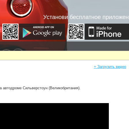
Установи бесплатное приложен
+ Загрузить видео
а автодроме Сильверстоун (Великобритания).