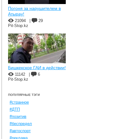
Погоня за нарушителем в
Атырау!
21094
|
29
Pit-Stop.kz
Бишкекское ГАИ в действии!
11142
|
6
Pit-Stop.kz
ПОПУЛЯРНЫЕ ТЭГИ
#странное
#ДТП
#позитив
#беспредел
#автоспорт
#реклама