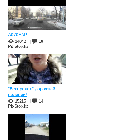
A070EAP
14042
|
18
Pit-Stop.kz
"Беспредел" дорожной
полиции!
15215
|
14
Pit-Stop.kz