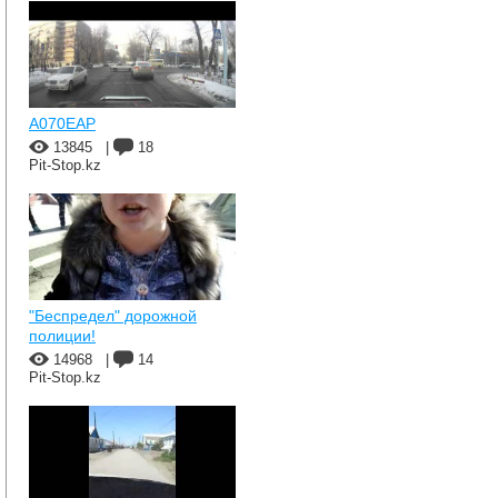
A070EAP
13845
|
18
Pit-Stop.kz
"Беспредел" дорожной
полиции!
14968
|
14
Pit-Stop.kz