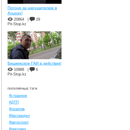
Погоня за нарушителем в
Атырау!
20864
|
29
Pit-Stop.kz
Бишкекское ГАИ в действии!
10988
|
6
Pit-Stop.kz
ПОПУЛЯРНЫЕ ТЭГИ
#странное
#ДТП
#позитив
#беспредел
#автоспорт
#реклама