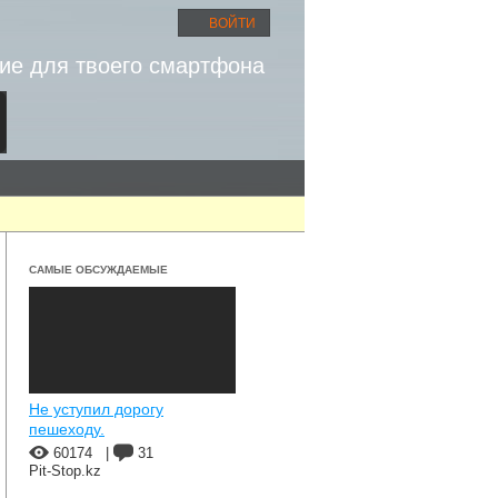
ВОЙТИ
ие для твоего смартфона
САМЫЕ ОБСУЖДАЕМЫЕ
Не уступил дорогу
пешеходу.
60174
|
31
Pit-Stop.kz