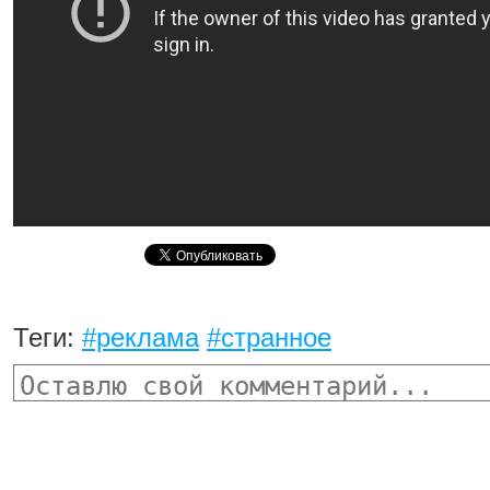
Теги:
#реклама
#странное