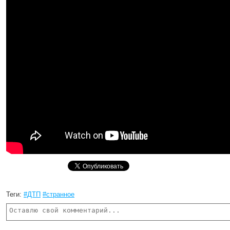
Теги:
#ДТП
#странное