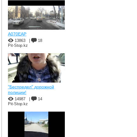
A070EAP
13863
|
18
Pit-Stop.kz
"Беспредел" дорожной
полиции!
14987
|
14
Pit-Stop.kz