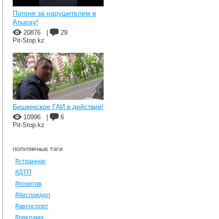
Погоня за нарушителем в
Атырау!
20876
|
29
Pit-Stop.kz
Бишкекское ГАИ в действии!
10996
|
6
Pit-Stop.kz
ПОПУЛЯРНЫЕ ТЭГИ
#странное
#ДТП
#позитив
#беспредел
#автоспорт
#реклама