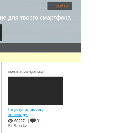
ВОЙТИ
ие для твоего смартфона
САМЫЕ ОБСУЖДАЕМЫЕ
Не уступил дорогу
пешеходу.
60227
|
31
Pit-Stop.kz