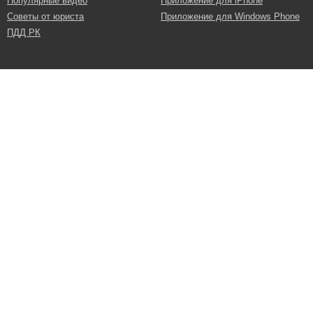
Популярные видео
Приложение для iPhone
Советы от юриста
Приложение для Windows Phone
ПДД РК