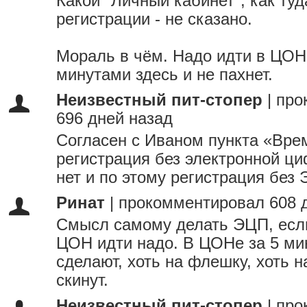
Какой "Личный кабинет", как туд
регистрации - не сказано.
Мораль в чём. Надо идти в ЦОН
минутами здесь и не пахнет.
Неизвестный пит-стопер
|
про
696 дней назад
Согласен с Иваном пункта «Вре
регистрация без электронной ц
нет и по этому регистрация без
Ринат
|
прокомментировал 608 
Смысл самому делать ЭЦП, если
ЦОН идти надо. В ЦОНе за 5 м
сделают, хоть на флешку, хоть н
скинут.
Неизвестный пит-стопер
|
про