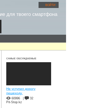
ВОЙТИ
ие для твоего смартфона
САМЫЕ ОБСУЖДАЕМЫЕ
Не уступил дорогу
пешеходу.
60996
|
32
Pit-Stop.kz