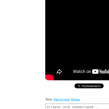
Теги:
#автоспорт
#краш