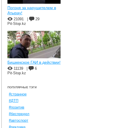
Погоня за нарушителем в
Атырау!
21091
|
29
Pit-Stop.kz
Бишкекское ГАИ в действии!
11139
|
6
Pit-Stop.kz
ПОПУЛЯРНЫЕ ТЭГИ
#странное
#ДТП
#позитив
#беспредел
#автоспорт
#реклама