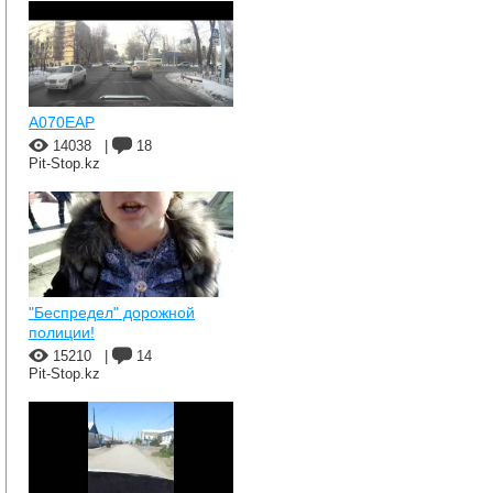
A070EAP
14038
|
18
Pit-Stop.kz
"Беспредел" дорожной
полиции!
15210
|
14
Pit-Stop.kz