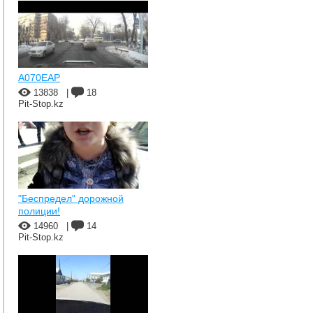
A070EAP
13838
|
18
Pit-Stop.kz
"Беспредел" дорожной
полиции!
14960
|
14
Pit-Stop.kz