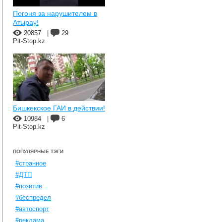
Погоня за нарушителем в
Атырау!
20857
|
29
Pit-Stop.kz
Бишкекское ГАИ в действии!
10984
|
6
Pit-Stop.kz
ПОПУЛЯРНЫЕ ТЭГИ
#странное
#ДТП
#позитив
#беспредел
#автоспорт
#реклама