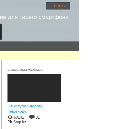
ВОЙТИ
ие для твоего смартфона
САМЫЕ ОБСУЖДАЕМЫЕ
Не уступил дорогу
пешеходу.
60141
|
31
Pit-Stop.kz