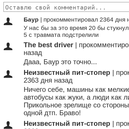
Баур
|
прокомментировал 2364 дня 
У нас бы за это время 20 бы стукну
5 с травмата подстрелили
The best driver
|
прокомментиро
назад
Дааа, Баур это точно...
Неизвестный пит-стопер
|
про
2363 дня назад
Ничего себе, машины как мелки
автобусы как жуки, а люди как л
Прикольное зрелище со стороны.
одной дтп. Браво!
Неизвестный пит-стопер
|
про