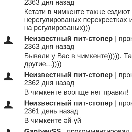
2363 дня назад
Кстати в чимкенте также ездиют
нерегулированых перекрестках 
на регулированых)))
Неизвестный пит-стопер
|
про
2363 дня назад
Бывали у Вас в чимкенте))))). Т
другие...))))
Неизвестный пит-стопер
|
про
2362 дня назад
В чимкенте воопще нет правил!
Неизвестный пит-стопер
|
про
2361 день назад
В чимкенте әй-үй
GaniyevSS
|
прокомментировал 