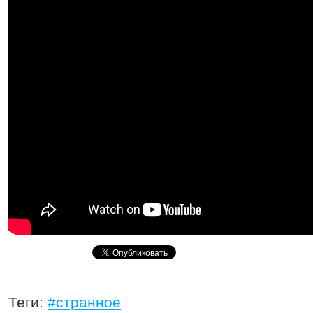
Теги:
#странное